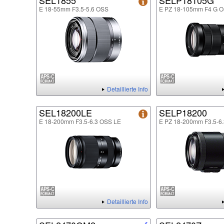
SEL1855
SELP18105G
E 18-55mm F3.5-5.6 OSS
E PZ 18-105mm F4 G 
Detaillierte Info
SEL18200LE
SELP18200
E 18-200mm F3.5-6.3 OSS LE
E PZ 18-200mm F3.5-6
Detaillierte Info