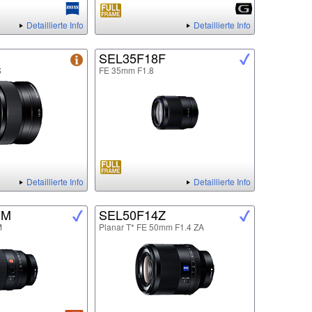
Detaillierte Info
Detaillierte Info
SEL35F18F
S
FE 35mm F1.8
Detaillierte Info
Detaillierte Info
GM
SEL50F14Z
M
Planar T* FE 50mm F1.4 ZA