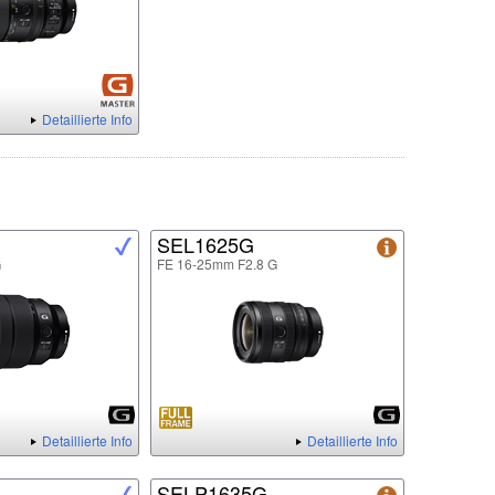
Detaillierte Info
SEL1625G
G
FE 16-25mm F2.8 G
Detaillierte Info
Detaillierte Info
SELP1635G