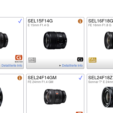
SEL15F14G
SEL16F18
E 15mm F1.4 G
FE 16mm F1.8 G
Detaillierte Info
Detaillierte Info
SEL24F14GM
SEL24F18Z
FE 24mm F1.4 GM
Sonnar T* E 24m