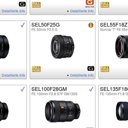
Detaillierte Info
Detaillierte Info
SEL50F25G
SEL55F18Z
FE 50mm F2.5 G
Sonnar T* FE 55
Detaillierte Info
Detaillierte Info
SEL100F28GM
SEL135F1
FE 100mm F2.8 STF GM OSS
FE 135mm F1.8 