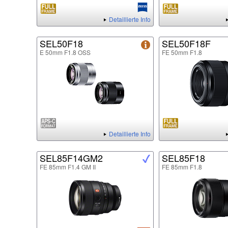
Detaillierte Info
SEL50F18
SEL50F18F
E 50mm F1.8 OSS
FE 50mm F1.8
Detaillierte Info
SEL85F14GM2
SEL85F18
FE 85mm F1.4 GM II
FE 85mm F1.8