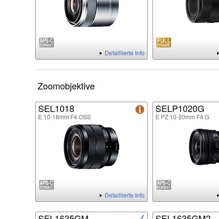
Detaillierte Info
Zoomobjektive
SEL1018
SELP1020G
E 10-18mm F4 OSS
E PZ 10-20mm F4 G
Detaillierte Info
SEL1635GM
SEL1635GM2