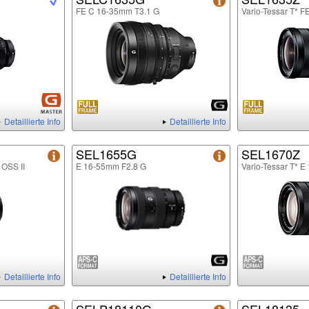
FE C 16-35mm T3.1 G
Vario-Tessar T* 
Detaillierte Info
Detaillierte Info
SEL1655G
SEL1670Z
 OSS II
E 16-55mm F2.8 G
Vario-Tessar T* 
Detaillierte Info
Detaillierte Info