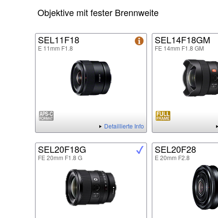
Objektive mit fester Brennweite
SEL11F18
SEL14F18GM
E 11mm F1.8
FE 14mm F1.8 GM
Detaillierte Info
SEL20F18G
SEL20F28
FE 20mm F1.8 G
E 20mm F2.8