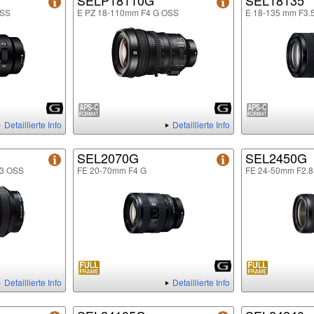
SELP18110G
SEL18135
OSS
E PZ 18-110mm F4 G OSS
E 18-135 mm F3.
Detaillierte Info
Detaillierte Info
SEL2070G
SEL2450G
.3 OSS
FE 20-70mm F4 G
FE 24-50mm F2.8
Detaillierte Info
Detaillierte Info