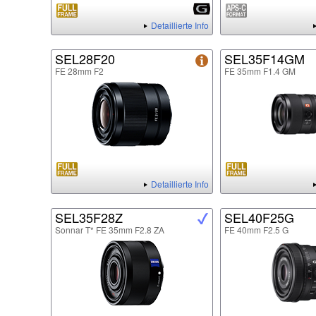
Detaillierte Info
SEL28F20
SEL35F14GM
FE 28mm F2
FE 35mm F1.4 GM
Detaillierte Info
SEL35F28Z
SEL40F25G
Sonnar T* FE 35mm F2.8 ZA
FE 40mm F2.5 G