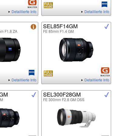
Detaillierte Info
Detaillierte Info
SEL85F14GM
mm F1.8 ZA
FE 85mm F1.4 GM
Detaillierte Info
Detaillierte Info
8GM
SEL300F28GM
GM
FE 300mm F2.8 GM OSS