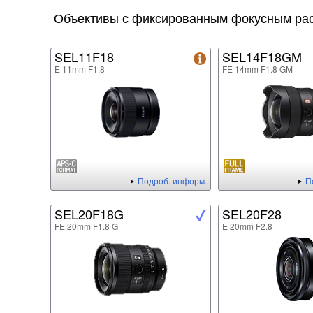
Объективы с фиксированным фокусным ра
SEL11F18
SEL14F18GM
E 11mm F1.8
FE 14mm F1.8 GM
Подроб. информ.
П
SEL20F18G
SEL20F28
FE 20mm F1.8 G
E 20mm F2.8