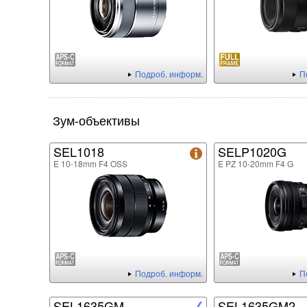
Подроб. информ.
П
Зум-объективы
SEL1018
SELP1020G
E 10-18mm F4 OSS
E PZ 10-20mm F4 G
Подроб. информ.
П
SEL1635GM
SEL1635GM2