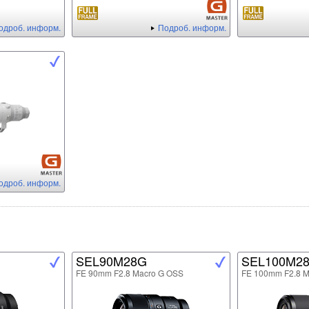
одроб. информ.
Подроб. информ.
одроб. информ.
SEL90M28G
SEL100M2
FE 90mm F2.8 Macro G OSS
FE 100mm F2.8 