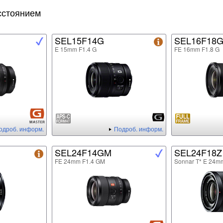
сстоянием
SEL15F14G
SEL16F18
E 15mm F1.4 G
FE 16mm F1.8 G
одроб. информ.
Подроб. информ.
SEL24F14GM
SEL24F18Z
FE 24mm F1.4 GM
Sonnar T* E 24m