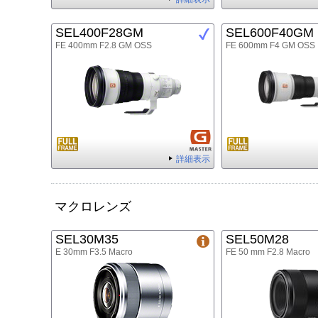
SEL400F28GM
SEL600F40GM
FE 400mm F2.8 GM OSS
FE 600mm F4 GM OSS
詳細表示
マクロレンズ
SEL30M35
SEL50M28
E 30mm F3.5 Macro
FE 50 mm F2.8 Macro