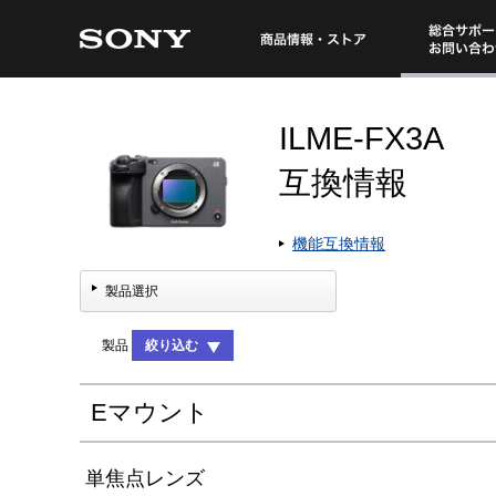
総合サポート・
商品情報・ストア
ILME-FX3A
互換情報
機能互換情報
製品選択
製品
絞り込む
Eマウント
単焦点レンズ