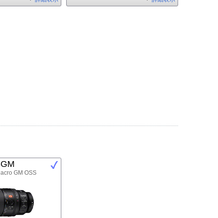
8GM
Macro GM OSS