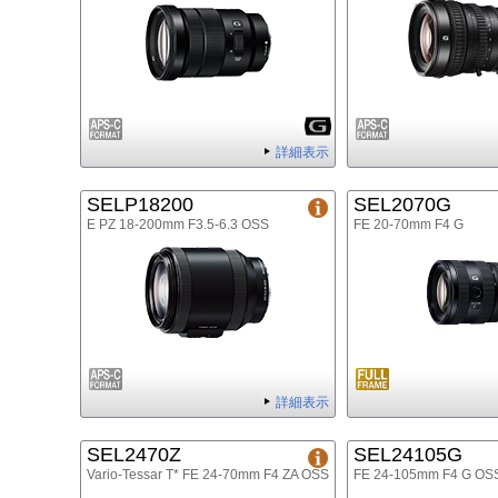
詳細表示
SELP18200
SEL2070G
E PZ 18-200mm F3.5-6.3 OSS
FE 20-70mm F4 G
詳細表示
SEL2470Z
SEL24105G
Vario-Tessar T* FE 24-70mm F4 ZA OSS
FE 24-105mm F4 G OS