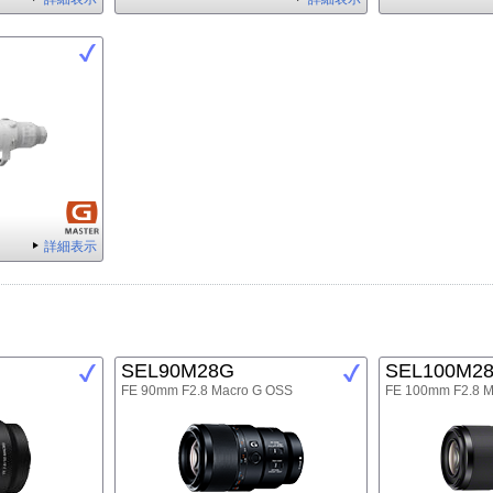
詳細表示
SEL90M28G
SEL100M2
FE 90mm F2.8 Macro G OSS
FE 100mm F2.8 