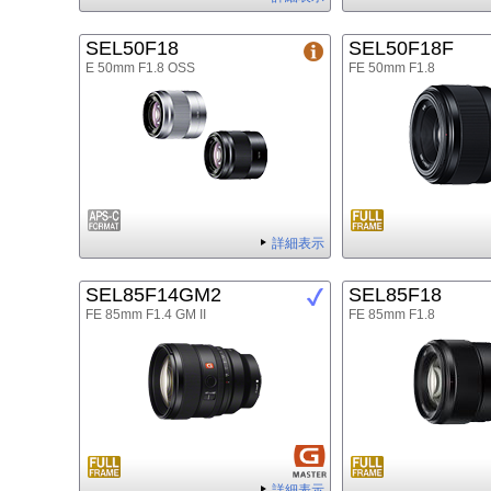
SEL50F18
SEL50F18F
E 50mm F1.8 OSS
FE 50mm F1.8
詳細表示
SEL85F14GM2
SEL85F18
FE 85mm F1.4 GM II
FE 85mm F1.8
詳細表示