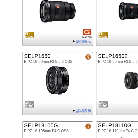
詳細表示
SELP1650
SELP16502
E PZ 16-50mm F3.5-5.6 OSS
E PZ 16-50mm F3.5-5.6
詳細表示
SELP18105G
SELP18110G
E PZ 18-105mm F4 G OSS
E PZ 18-110mm F4 G 