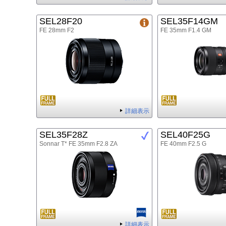
SEL28F20
SEL35F14GM
FE 28mm F2
FE 35mm F1.4 GM
詳細表示
SEL35F28Z
SEL40F25G
Sonnar T* FE 35mm F2.8 ZA
FE 40mm F2.5 G
詳細表示