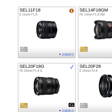
SEL11F18
SEL14F18GM
E 11mm F1.8
FE 14mm F1.8 GM
詳細表示
SEL20F18G
SEL20F28
FE 20mm F1.8 G
E 20mm F2.8
詳細表示