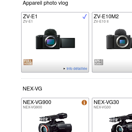
Appareil photo vlog
ZV-E1
ZV-E10M2
ZV-E1
ZV-E10 II
Info détaillée
NEX-VG
NEX-VG900
NEX-VG30
NEX-VG900
NEX-VG30