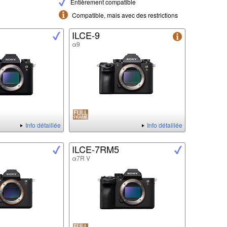
Entièrement compatible
Compatible, mais avec des restrictions
ILCE-9
α9
Info détaillée
Info détaillée
ILCE-7RM5
α7R V