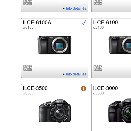
Info détaillée
ILCE-6100A
ILCE-6100
α6100
α6100
Info détaillée
ILCE-3500
ILCE-3000
α3500
α3000