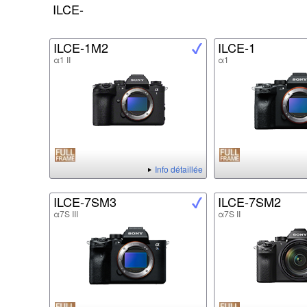
ILCE-
ILCE-1M2
ILCE-1
α1 II
α1
Info détaillée
ILCE-7SM3
ILCE-7SM2
α7S III
α7S II