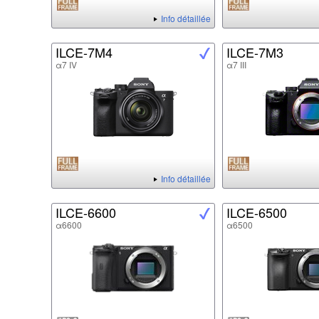
Info détaillée
ILCE-7M4
ILCE-7M3
α7 IV
α7 III
Info détaillée
ILCE-6600
ILCE-6500
α6600
α6500