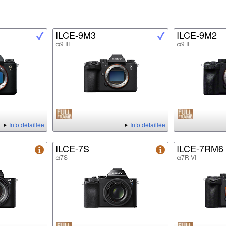
ILCE-9M3
ILCE-9M2
α9 III
α9 II
Info détaillée
Info détaillée
ILCE-7S
ILCE-7RM6
α7S
α7R VI