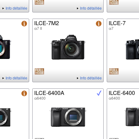
Info détaillée
Info détaillée
ILCE-7M2
ILCE-7
α7 II
α7
Info détaillée
Info détaillée
ILCE-6400A
ILCE-6400
α6400
α6400