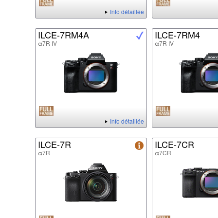
Info détaillée
ILCE-7RM4A
ILCE-7RM4
α7R IV
α7R IV
Info détaillée
ILCE-7R
ILCE-7CR
α7R
α7CR