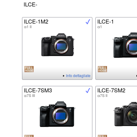
ILCE-
ILCE-1M2
ILCE-1
α1 II
α1
Info dettagliate
ILCE-7SM3
ILCE-7SM2
α7S III
α7S II