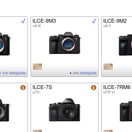
ILCE-9M3
ILCE-9M2
α9 III
α9 II
Info dettagliate
Info dettagliate
ILCE-7S
ILCE-7RM6
α7S
α7R VI