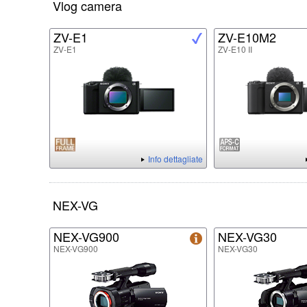
Vlog camera
ZV-E1
ZV-E10M2
ZV-E1
ZV-E10 II
Info dettagliate
NEX-VG
NEX-VG900
NEX-VG30
NEX-VG900
NEX-VG30