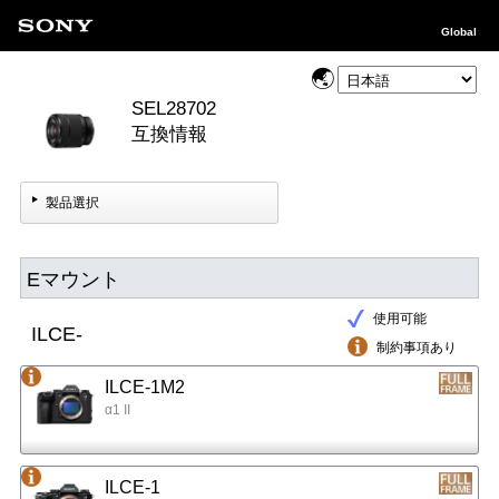
Global
SEL28702
互換情報
製品選択
Eマウント
使用可能
ILCE-
制約事項あり
ILCE-1M2
α1 II
ILCE-1