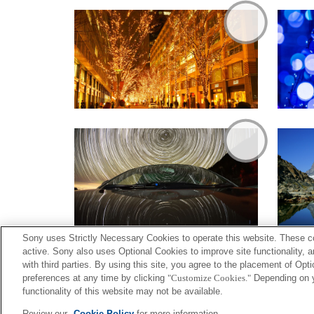
Sony uses Strictly Necessary Cookies to operate this website. These co
active. Sony also uses Optional Cookies to improve site functionality, 
with third parties. By using this site, you agree to the placement of O
preferences at any time by clicking
"Customize Cookies."
Depending on yo
functionality of this website may not be available.
Terms of Use
Contact U
Review our
Cookie Policy
for more information.