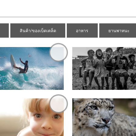
สินค้า/ของเบ็ดเตล็ด
อาหาร
ยานพาหนะ