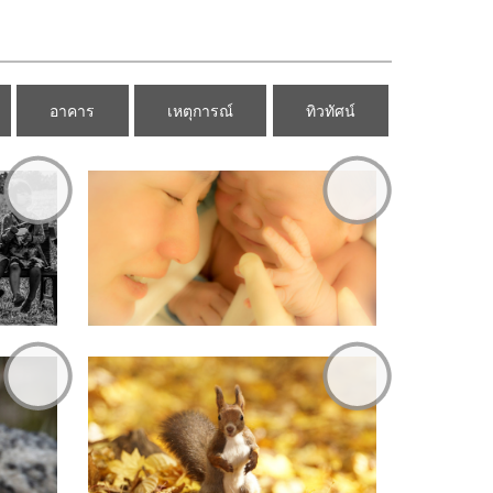
อาคาร
เหตุการณ์
ทิวทัศน์