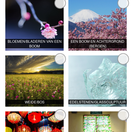
BLOEMEN/BLADEREN VAN EEN
EEN BOOM EN ACHTERGROND
BOOM
(BERGEN)
WEIDE/BOS
EDELSTENEN/GLASSCULPTUUR