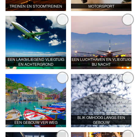
TREINEN EN STOOMTREINEN
MOTORSPORT
EEN LAAGVLIEGEND VLIEGTUIG
EEN LUCHTHAVEN EN VLIEGTUIG
EN ACHTERGROND
BIJ NACHT
BLIK OMHOOG LANGS EEN
EEN GEBOUW VER WEG
GEBOUW