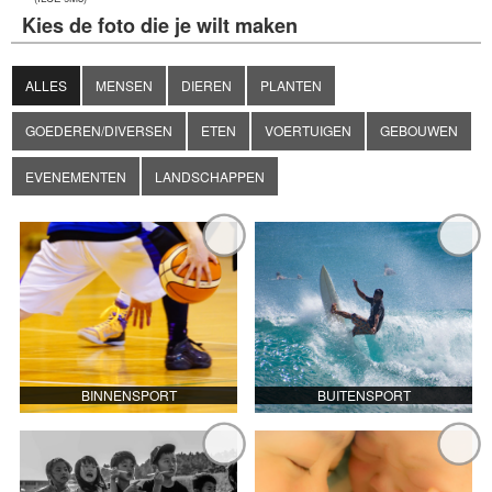
Kies de foto die je wilt maken
ALLES
MENSEN
DIEREN
PLANTEN
GOEDEREN/DIVERSEN
ETEN
VOERTUIGEN
GEBOUWEN
EVENEMENTEN
LANDSCHAPPEN
BINNENSPORT
BUITENSPORT