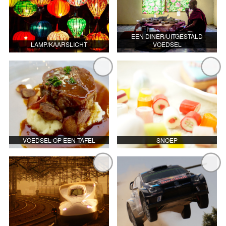
EEN DINER/UITGESTALD
LAMP/KAARSLICHT
VOEDSEL
VOEDSEL OP EEN TAFEL
SNOEP