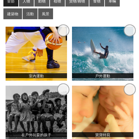
全部
人物
動物
植物
貨物/雜物
食物
車輛
建築物
活動
風景
室內運動
戶外運動
在戶外玩耍的孩子
寶寶特寫