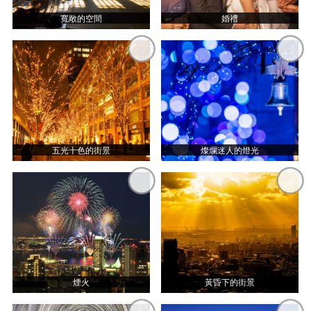
寬敞的空間
婚禮
五光十色的街景
燦爛迷人的燈光
煙火
黃昏下的街景