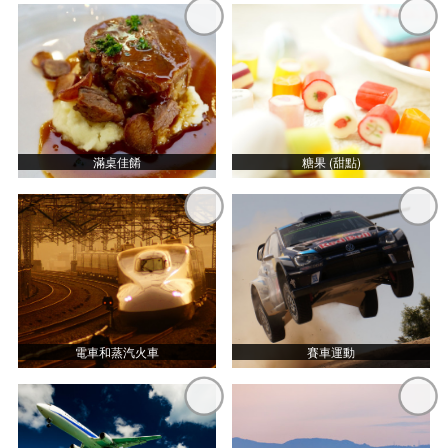
滿桌佳餚
糖果 (甜點)
電車和蒸汽火車
賽車運動