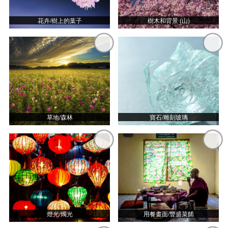
花卉/樹上的葉子
樹木和背景 (山)
草地/森林
寶石/雕刻玻璃
燈光/燭光
用餐畫面/豐盛菜餚