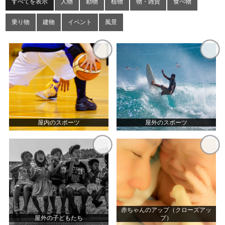
すべてを表示
人物
動物
植物
物・雑貨
食べ物
乗り物
建物
イベント
風景
屋内のスポーツ
屋外のスポーツ
赤ちゃんのアップ（クローズアッ
屋外の子どもたち
プ）