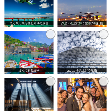
低く飛ぶ飛行機と周りの景色
夕景・夜景に輝く空港の飛行機
遠くにある建物
足元から見上げる建物