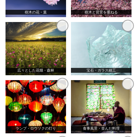
樹木の花・葉
樹木と背景を重ねる
広々とした花畑・森林
宝石・ガラス細工
ランプ・ロウソクの灯り
食事風景・並んだ料理