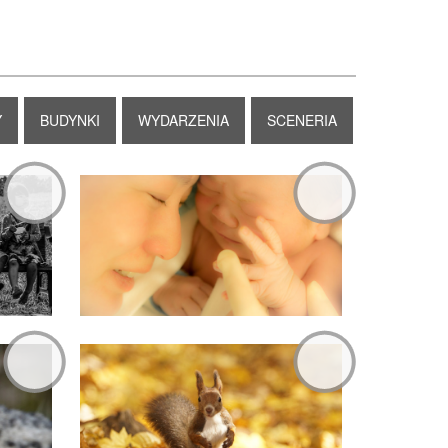
Y
BUDYNKI
WYDARZENIA
SCENERIA