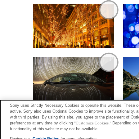
Sony uses Strictly Necessary Cookies to operate this website. These co
active. Sony also uses Optional Cookies to improve site functionality, 
with third parties. By using this site, you agree to the placement of O
preferences at any time by clicking
"Customize Cookies."
Depending on yo
functionality of this website may not be available.
Terms of Use
Contact U
Review our
Cookie Policy
for more information.