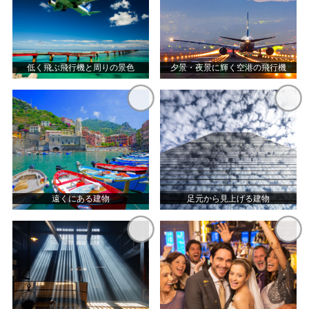
低く飛ぶ飛行機と周りの景色
夕景・夜景に輝く空港の飛行機
遠くにある建物
足元から見上げる建物