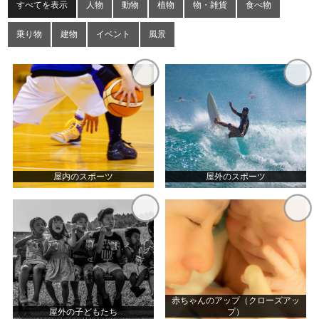
すべてを表示
人物
動物
植物
物・雑貨
食べ物
乗り物
建物
イベント
風景
屋内のスポーツ
屋外のスポーツ
赤ちゃんのアップ（クローズアッ
屋外の子どもたち
プ）