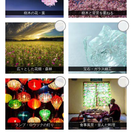
樹木の花・葉
樹木と背景を重ねる
広々とした花畑・森林
宝石・ガラス細工
ランプ・ロウソクの灯り
食事風景・並んだ料理