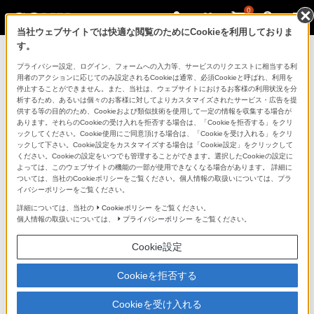
0
当社ウェブサイトでは快適な閲覧のためにCookieを利用しておりま
す。
プライバシー設定、ログイン、フォームへの入力等、サービスのリクエストに相当する利
用者のアクションに応じてのみ設定されるCookieは通常、必須Cookieと呼ばれ、利用を
停止することができません。また、当社は、ウェブサイトにおけるお客様の利用状況を分
析するため、あるいは個々のお客様に対してよりカスタマイズされたサービス・広告を提
クラウドサービス PlayMemories Online
供する等の目的のため、Cookieおよび類似技術を使用して一定の情報を収集する場合が
サポート・お問い合わせ
あります。それらのCookieの受け入れを拒否する場合は、「Cookieを拒否する」をクリ
ックしてください。Cookie使用にご同意頂ける場合は、「Cookieを受け入れる」をクリ
ックして下さい。Cookie設定をカスタマイズする場合は「Cookie設定」をクリックして
製品に関する重要なお知らせ
ください。Cookieの設定をいつでも管理することができます。選択したCookieの設定に
よっては、このウェブサイトの機能の一部が使用できなくなる場合があります。 詳細に
ついては、当社のCookieポリシーをご覧ください。個人情報の取扱いについては、プラ
イバシーポリシーをご覧ください。
詳細については、当社の
Cookieポリシー
をご覧ください。
個人情報の取扱いについては、
プライバシーポリシー
をご覧ください。
PlayMemories Onlineサービス終了のお知らせ
Cookie設定
2023年2月28日にお知らせしました通り、2024年2
月29日をもってサービスを終了させていただきまし
Cookieを拒否する
た。
長らくご利用いただきありがとうございました。
Cookieを受け入れる