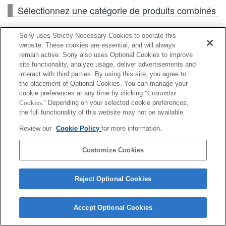
Sélectionnez une catégorie de produits combinés
Sony uses Strictly Necessary Cookies to operate this
Boîtier
website. These cookies are essential, and will always
remain active. Sony also uses Optional Cookies to improve
site functionality, analyze usage, deliver advertisements and
Accessoires pour objectif
interact with third parties. By using this site, you agree to
the placement of Optional Cookies. You can manage your
Accessoires
cookie preferences at any time by clicking
"Customize
Cookies."
Depending on your selected cookie preferences,
the full functionality of this website may not be available.
Review our
Cookie Policy
for more information.
En fonction de votre pays ou de votre région,
certains produits affichés peuvent ne pas être
Customize Cookies
disponibles.
Reject Optional Cookies
Terms of Use
Contact Us
Cookie Policy
Copyright 2026 Sony Corporation
Accept Optional Cookies