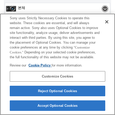
본체
Sony uses Strictly Necessary Cookies to operate this
렌즈 액세서리
website. These cookies are essential, and will always
remain active. Sony also uses Optional Cookies to improve
액세서리
site functionality, analyze usage, deliver advertisements and
interact with third parties. By using this site, you agree to
the placement of Optional Cookies. You can manage your
cookie preferences at any time by clicking
"Customize
Cookies."
Depending on your selected cookie preferences,
표시되는 제품 중 국가 또는 지역에 따라 판매되지 않
the full functionality of this website may not be available.
는 경우가 있을 수 있습니다.
Review our
Cookie Policy
for more information.
Terms of Use
Contact Us
Cookie Policy
Customize Cookies
Copyright 2026 Sony Corporation
Reject Optional Cookies
Accept Optional Cookies