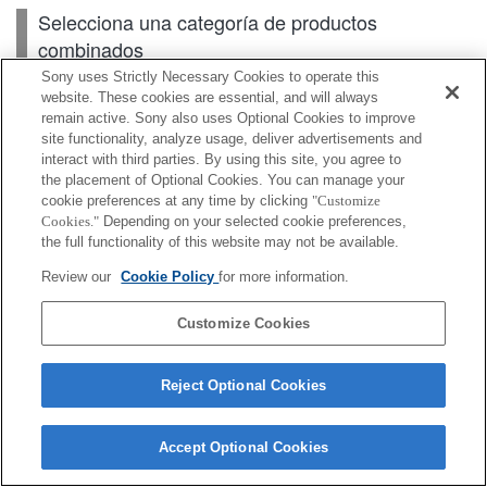
Selecciona una categoría de productos
combinados
Sony uses Strictly Necessary Cookies to operate this
website. These cookies are essential, and will always
remain active. Sony also uses Optional Cookies to improve
Cuerpo
site functionality, analyze usage, deliver advertisements and
interact with third parties. By using this site, you agree to
Lentes intercambiables
the placement of Optional Cookies. You can manage your
cookie preferences at any time by clicking
"Customize
Cookies."
Depending on your selected cookie preferences,
the full functionality of this website may not be available.
Según el país o la región, es posible que algunos de
Review our
Cookie Policy
for more information.
los productos mostrados no estén disponibles.
Customize Cookies
Terms of Use
Contact Us
Cookie Policy
Copyright 2026 Sony Corporation
Reject Optional Cookies
Accept Optional Cookies