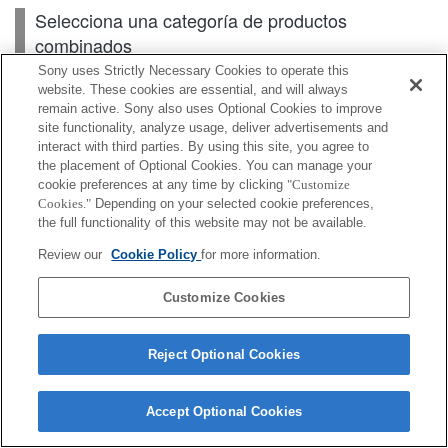
Selecciona una categoría de productos
combinados
Sony uses Strictly Necessary Cookies to operate this
website. These cookies are essential, and will always
remain active. Sony also uses Optional Cookies to improve
Cuerpo
site functionality, analyze usage, deliver advertisements and
interact with third parties. By using this site, you agree to
Accesorios para lente
the placement of Optional Cookies. You can manage your
cookie preferences at any time by clicking
"Customize
Accesorios
Cookies."
Depending on your selected cookie preferences,
the full functionality of this website may not be available.
Review our
Cookie Policy
for more information.
Según el país o la región, es posible que algunos de
Customize Cookies
los productos mostrados no estén disponibles.
Reject Optional Cookies
Terms of Use
Contact Us
Cookie Policy
Copyright 2026 Sony Corporation
Accept Optional Cookies