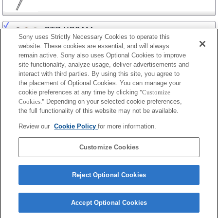
STP-XS2AM
Sony uses Strictly Necessary Cookies to operate this
website. These cookies are essential, and will always
remain active. Sony also uses Optional Cookies to improve
site functionality, analyze usage, deliver advertisements and
STP-XS3
interact with third parties. By using this site, you agree to
the placement of Optional Cookies. You can manage your
cookie preferences at any time by clicking
"Customize
Cookies."
Depending on your selected cookie preferences,
STP-XSG1
the full functionality of this website may not be available.
Review our
Cookie Policy
for more information.
STP-XSR1
Customize Cookies
Reject Optional Cookies
Accept Optional Cookies
Terms of Use
Contact Us
Cookie Policy
Copyright 2026 Sony Corporation