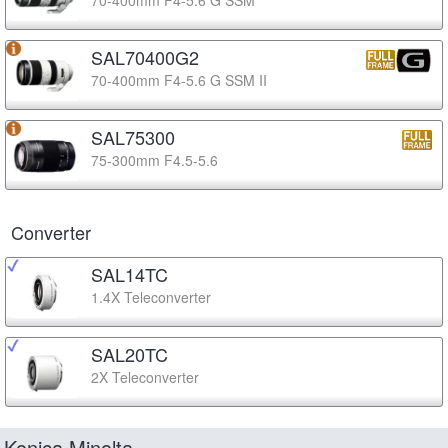
SAL70400G2
70-400mm F4-5.6 G SSM II
SAL75300
75-300mm F4.5-5.6
Converter
SAL14TC
1.4X Teleconverter
SAL20TC
2X Teleconverter
Konica Minolta