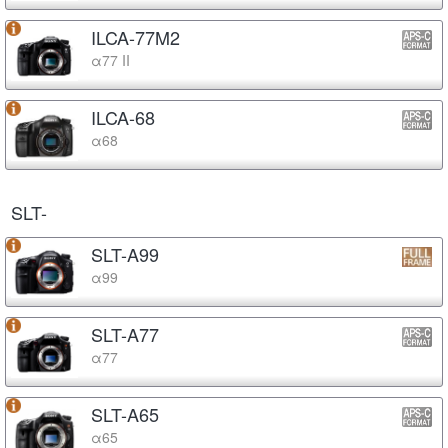
ILCA-77M2
α77 II
ILCA-68
α68
SLT-
SLT-A99
α99
SLT-A77
α77
SLT-A65
α65