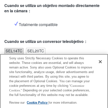
Cuando se utiliza un objetivo montado directamente
en la cámara：
Totalmente compatible
Cuando se utiliza un conversor teleobjetivo：
SEL14TC
SEL20TC
Sony uses Strictly Necessary Cookies to operate this
website. These cookies are essential, and will always
remain active. Sony also uses Optional Cookies to improve
site functionality, analyze usage, deliver advertisements and
interact with third parties. By using this site, you agree to
the placement of Optional Cookies. You can manage your
SEL20TC
cookie preferences at any time by clicking
"Customize
Cookies."
Depending on your selected cookie preferences,
No se puede utilizar el enfoque automático con
the full functionality of this website may not be available.
detección de fases en plano focal para distancias
focales con un valor de apertura máxima de F13 o
Review our
Cookie Policy
for more information.