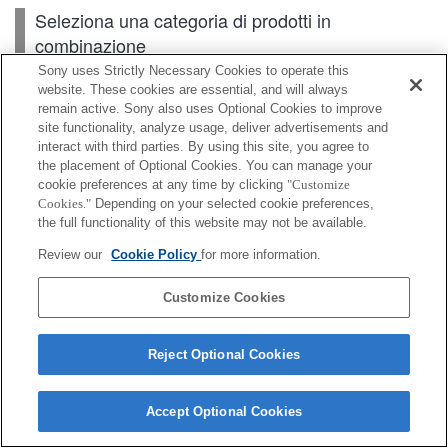
Seleziona una categoria di prodotti in
combinazione
Sony uses Strictly Necessary Cookies to operate this
website. These cookies are essential, and will always
remain active. Sony also uses Optional Cookies to improve
Scheda di memoria
site functionality, analyze usage, deliver advertisements and
interact with third parties. By using this site, you agree to
Alimentazione
the placement of Optional Cookies. You can manage your
cookie preferences at any time by clicking
"Customize
Accessori
Cookies."
Depending on your selected cookie preferences,
the full functionality of this website may not be available.
Review our
Cookie Policy
for more information.
A seconda del paese o dell'area geografica, alcuni
Customize Cookies
prodotti visualizzati potrebbero non essere
disponibili.
Reject Optional Cookies
Terms of Use
Contact Us
Cookie Policy
Copyright 2026 Sony Corporation
Accept Optional Cookies