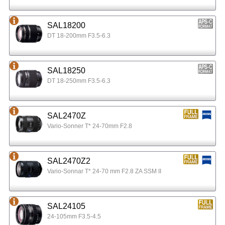
SAL18200
DT 18-200mm F3.5-6.3
SAL18250
DT 18-250mm F3.5-6.3
SAL2470Z
Vario-Sonner T* 24-70mm F2.8
SAL2470Z2
Vario-Sonnar T* 24-70 mm F2.8 ZA SSM II
SAL24105
24-105mm F3.5-4.5