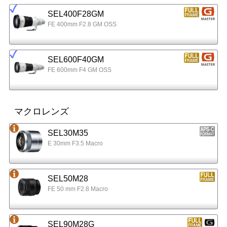
SEL400F28GM
FE 400mm F2.8 GM OSS
SEL600F40GM
FE 600mm F4 GM OSS
マクロレンズ
SEL30M35
E 30mm F3.5 Macro
SEL50M28
FE 50 mm F2.8 Macro
SEL90M28G