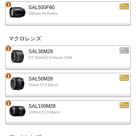
SAL500F80
500mm F8 Reflex
マクロレンズ
SAL30M28
DT 30mmF2.8 Macro SAM
SAL50M28
50mm F2.8 Macro
SAL100M28
100mm F2.8 Macro