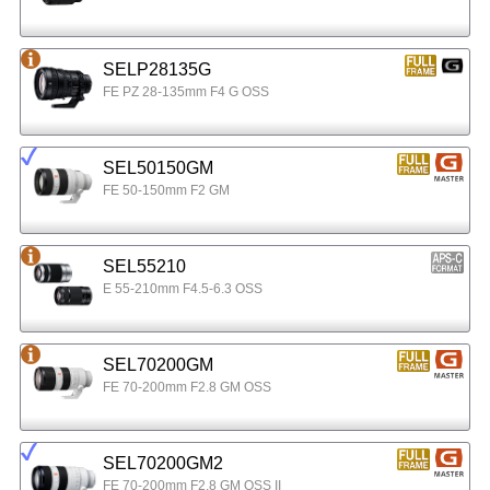
SELP28135G
FE PZ 28-135mm F4 G OSS
SEL50150GM
FE 50-150mm F2 GM
SEL55210
E 55-210mm F4.5-6.3 OSS
SEL70200GM
FE 70-200mm F2.8 GM OSS
SEL70200GM2
FE 70-200mm F2.8 GM OSS II