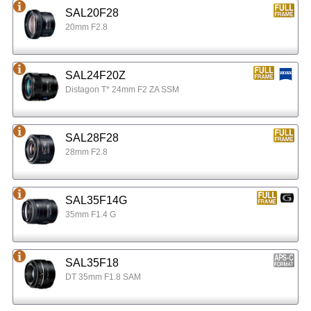
SAL20F28
20mm F2.8
SAL24F20Z
Distagon T* 24mm F2 ZA SSM
SAL28F28
28mm F2.8
SAL35F14G
35mm F1.4 G
SAL35F18
DT 35mm F1.8 SAM