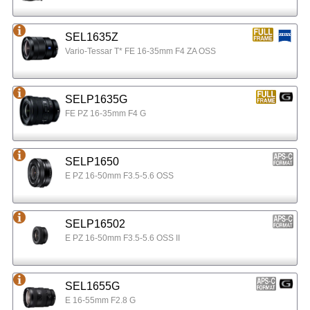
SEL1635Z
Vario-Tessar T* FE 16-35mm F4 ZA OSS
SELP1635G
FE PZ 16-35mm F4 G
SELP1650
E PZ 16-50mm F3.5-5.6 OSS
SELP16502
E PZ 16-50mm F3.5-5.6 OSS II
SEL1655G
E 16-55mm F2.8 G