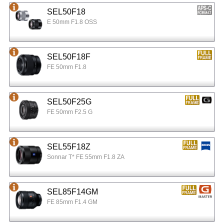
SEL50F18
E 50mm F1.8 OSS
SEL50F18F
FE 50mm F1.8
SEL50F25G
FE 50mm F2.5 G
SEL55F18Z
Sonnar T* FE 55mm F1.8 ZA
SEL85F14GM
FE 85mm F1.4 GM