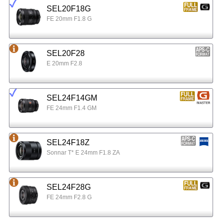
SEL20F18G
FE 20mm F1.8 G
SEL20F28
E 20mm F2.8
SEL24F14GM
FE 24mm F1.4 GM
SEL24F18Z
Sonnar T* E 24mm F1.8 ZA
SEL24F28G
FE 24mm F2.8 G