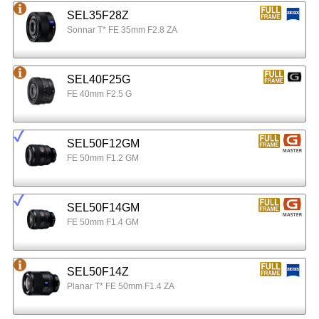
SEL35F28Z
Sonnar T* FE 35mm F2.8 ZA
SEL40F25G
FE 40mm F2.5 G
SEL50F12GM
FE 50mm F1.2 GM
SEL50F14GM
FE 50mm F1.4 GM
SEL50F14Z
Planar T* FE 50mm F1.4 ZA