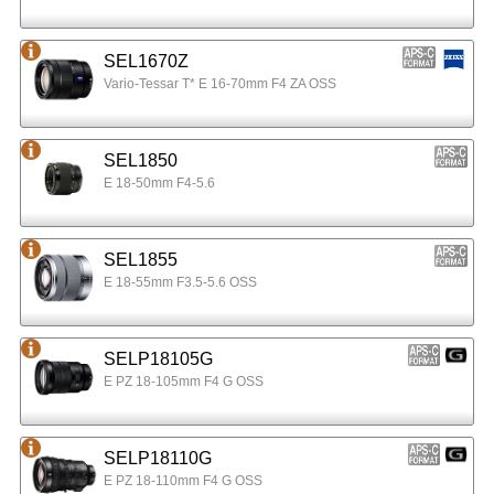
SEL1670Z
Vario-Tessar T* E 16-70mm F4 ZA OSS
SEL1850
E 18-50mm F4-5.6
SEL1855
E 18-55mm F3.5-5.6 OSS
SELP18105G
E PZ 18-105mm F4 G OSS
SELP18110G
E PZ 18-110mm F4 G OSS