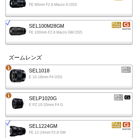
FE 90mm F2.8 Macro G OSS
SEL100M28GM
FE 100mm F2.8 Macro GM OSS
ズームレンズ
SEL1018
E 10-18mm F4 OSS
SELP1020G
E PZ 10-20mm F4 G
SEL1224GM
FE 12-24mm F2.8 GM