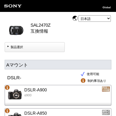
Global
SAL2470Z
互換情報
製品選択
Aマウント
使用可能
DSLR-
制約事項あり
DSLR-A900
α900
DSLR-A850