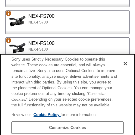
NEX-FS700
NEX-FS700
NEX-FS100
NEX-FS100
Sony uses Strictly Necessary Cookies to operate this
website. These cookies are essential, and will always
NEX-EA50
remain active. Sony also uses Optional Cookies to improve
site functionality, analyze usage, deliver advertisements and
NEX-EA50
interact with third parties. By using this site, you agree to
the placement of Optional Cookies. You can manage your
cookie preferences at any time by clicking
"Customize
MPC-2610
Cookies."
Depending on your selected cookie preferences,
BURANO
the full functionality of this website may not be available.
Review our
Cookie Policy
for more information.
ILX-LR1
Customize Cookies
ILX-LR1