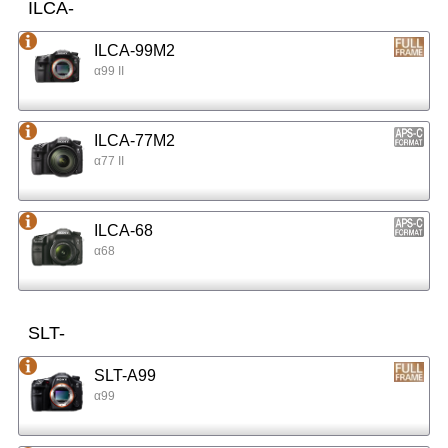
ILCA-
ILCA-99M2
α99 II
ILCA-77M2
α77 II
ILCA-68
α68
SLT-
SLT-A99
α99