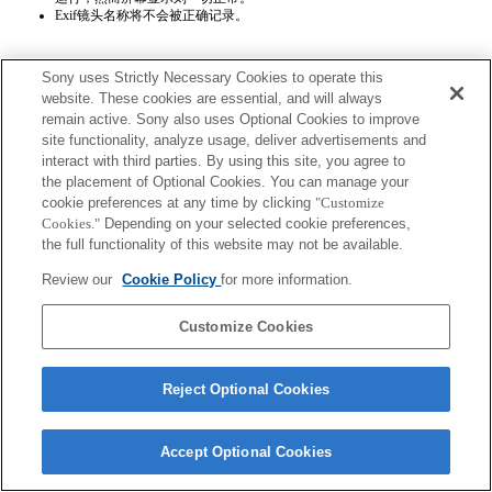
Exif镜头名称将不会被正确记录。
Sony uses Strictly Necessary Cookies to operate this
website. These cookies are essential, and will always
remain active. Sony also uses Optional Cookies to improve
site functionality, analyze usage, deliver advertisements and
interact with third parties. By using this site, you agree to
Terms of Use
Contact Us
Copyright 2026 Sony Corporation
the placement of Optional Cookies. You can manage your
cookie preferences at any time by clicking
"Customize
Cookies."
Depending on your selected cookie preferences,
the full functionality of this website may not be available.
Review our
Cookie Policy
for more information.
Customize Cookies
Reject Optional Cookies
Accept Optional Cookies