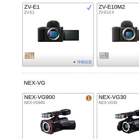
ZV-E1
ZV-E10M2
ZV-E1
ZV-E10 II
详细信息
NEX-VG
NEX-VG900
NEX-VG30
NEX-VG900
NEX-VG30