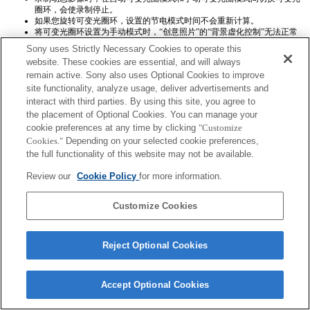
圈环，会使录制停止。
如果您旋转可变光圈环，设置的节电模式时间不会重新计算。
将可变光圈环设置为手动模式时，“创意照片”的“背景虚化控制”无法正常
运行，然而屏幕显示则一切正常。
Sony uses Strictly Necessary Cookies to operate this
Exif镜头名称将不会被正确记录。
website. These cookies are essential, and will always
remain active. Sony also uses Optional Cookies to improve
site functionality, analyze usage, deliver advertisements and
interact with third parties. By using this site, you agree to
the placement of Optional Cookies. You can manage your
cookie preferences at any time by clicking
"Customize
Cookies."
Depending on your selected cookie preferences,
Terms of Use
Contact Us
the full functionality of this website may not be available.
Copyright 2026 Sony Corporation
Review our
Cookie Policy
for more information.
Customize Cookies
Reject Optional Cookies
Accept Optional Cookies