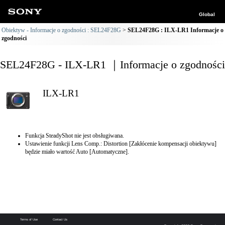
Global
Obiektyw - Informacje o zgodności : SEL24F28G
SEL24F28G : ILX-LR1 Informacje o
zgodności
SEL24F28G - ILX-LR1 ｜Informacje o zgodności
ILX-LR1
Funkcja SteadyShot nie jest obsługiwana.
Ustawienie funkcji Lens Comp.: Distortion [Zakłócenie kompensacji obiektywu]
będzie miało wartość Auto [Automatyczne].
Terms of Use
Contact Us