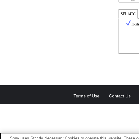
SEL14TC
Total
Terms of Use
Contact Us
Sony uses Strictly Necessary Cookies to operate this website. These co