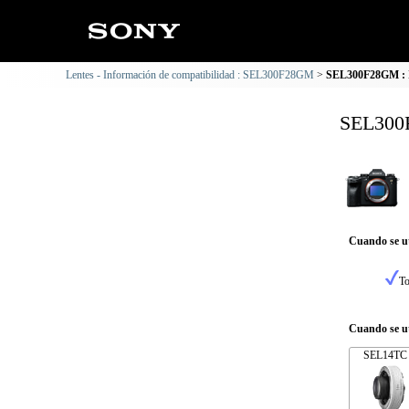
Lentes - Información de compatibilidad : SEL300F28GM
SEL300F28GM : I
SEL300F
Cuando se ut
To
Cuando se ut
SEL14TC