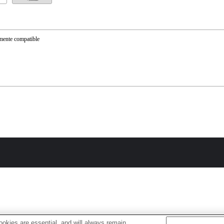
mente compatible
okies are essential, and will always remain