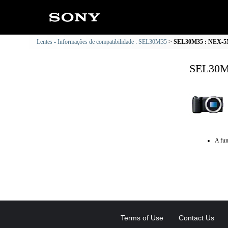
Lentes - Informações de compatibilidade : SEL30M35
SEL30M35 : NEX-5N 
SEL30M3
A fun
Terms of Use
Contact Us