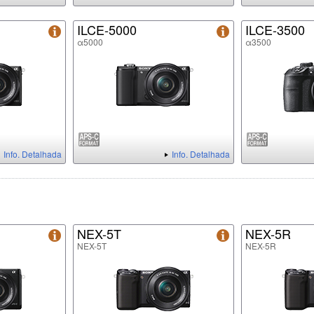
ILCE-5000
ILCE-3500
α5000
α3500
Info. Detalhada
Info. Detalhada
NEX-5T
NEX-5R
NEX-5T
NEX-5R