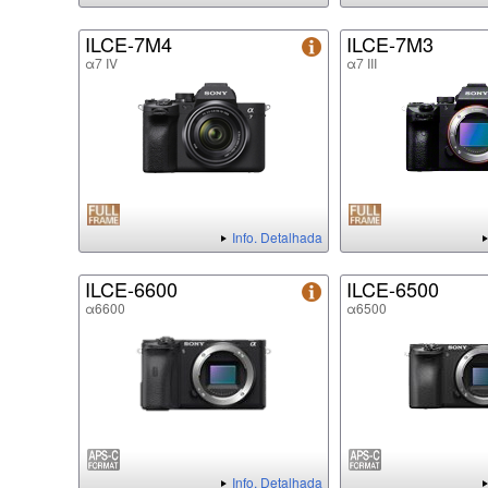
ILCE-7M4
ILCE-7M3
α7 IV
α7 III
Info. Detalhada
ILCE-6600
ILCE-6500
α6600
α6500
Info. Detalhada