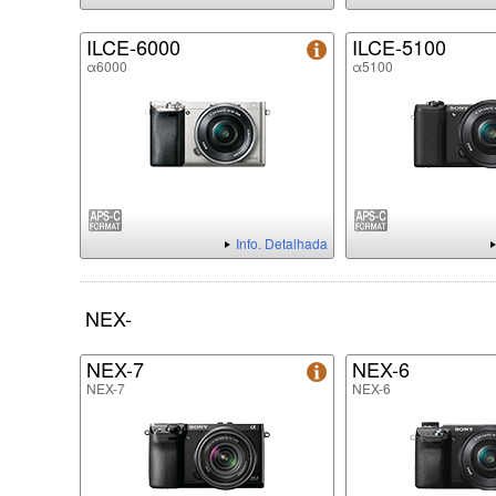
ILCE-6000
ILCE-5100
α6000
α5100
Info. Detalhada
NEX-
NEX-7
NEX-6
NEX-7
NEX-6