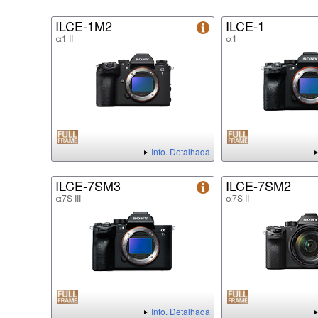
ILCE-1M2
ILCE-1
α1 II
α1
Info. Detalhada
ILCE-7SM3
ILCE-7SM2
α7S III
α7S II
Info. Detalhada