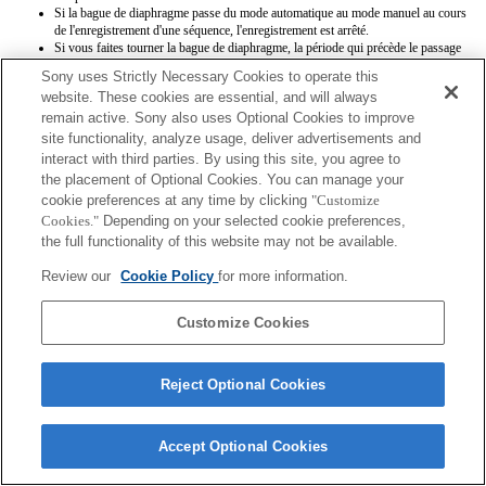
Si la bague de diaphragme passe du mode automatique au mode manuel au cours
de l'enregistrement d'une séquence, l'enregistrement est arrêté.
Si vous faites tourner la bague de diaphragme, la période qui précède le passage
en mode d'économie d'énergie n'est pas étendue.
Sony uses Strictly Necessary Cookies to operate this
Si la bague de diaphragme est positionnée sur le mode manuel, le contrôle du
website. These cookies are essential, and will always
floutage d'arrière-plan du mode Créativité photo ne fonctionne pas correctement.
remain active. Sony also uses Optional Cookies to improve
Cependant, l'affichage à l'écran est présenté normalement.
Lorsque la valeur est définie sur F1.7 en mode iris manuel, la valeur enregistrée
site functionality, analyze usage, deliver advertisements and
dans Exif est F1.8, mais l'ouverture réellement utilisée lors de la prise de vue est
interact with third parties. By using this site, you agree to
F1.7.
the placement of Optional Cookies. You can manage your
cookie preferences at any time by clicking
"Customize
Cookies."
Depending on your selected cookie preferences,
the full functionality of this website may not be available.
Review our
Cookie Policy
for more information.
Terms of Use
Contact Us
Customize Cookies
Copyright 2026 Sony Corporation
Reject Optional Cookies
Accept Optional Cookies