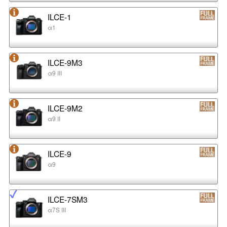
ILCE-1
α1
ILCE-9M3
α9 III
ILCE-9M2
α9 II
ILCE-9
α9
ILCE-7SM3
α7S III