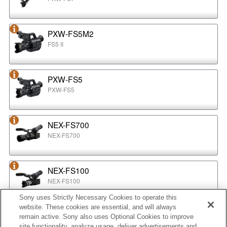
PXW-FS5M2
FS5 II
PXW-FS5
PXW-FS5
NEX-FS700
NEX-FS700
NEX-FS100
NEX-FS100
Sony uses Strictly Necessary Cookies to operate this
website. These cookies are essential, and will always
NEX-EA50
remain active. Sony also uses Optional Cookies to improve
NEX-EA50
site functionality, analyze usage, deliver advertisements and