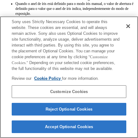
Quando o anel de íris está definido para o modo íris manual, o valor de abertura é
definido para o valor que o anel de íris indica, independentemente do modo de
exposição.
Quando o anel de íris alterna entre os modos íris automática e íris manual durante
Sony uses Strictly Necessary Cookies to operate this
a gravação de filmes, a gravação pára.
website. These cookies are essential, and will always
Se rodar o anel de íris, o tempo antes da poupança de energia não é prolongado.
remain active. Sony also uses Optional Cookies to improve
Quando o anel de íris está definido para o modo manual, a opção Background
Defocus Control [Controlo de desfocagem de fundo] na função Photo Creativity
site functionality, analyze usage, deliver advertisements and
[Criatividade fotográfica] não funciona correctamente, contudo, a apresentação no
interact with third parties. By using this site, you agree to
ecrã surge como habitualmente.
the placement of Optional Cookies. You can manage your
cookie preferences at any time by clicking
"Customize
Cookies."
Depending on your selected cookie preferences,
the full functionality of this website may not be available.
Review our
Cookie Policy
for more information.
Terms of Use
Contact Us
Customize Cookies
Copyright 2026 Sony Corporation
Reject Optional Cookies
Accept Optional Cookies