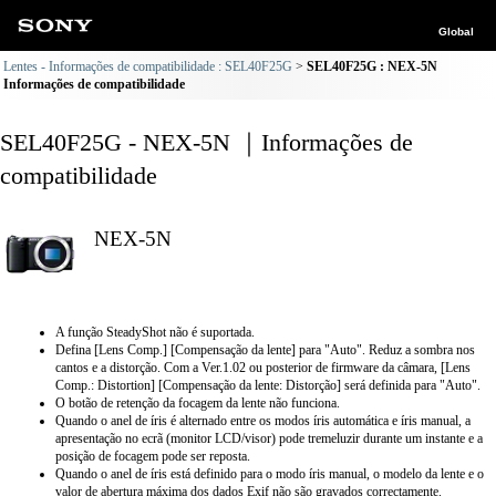
Global
Lentes - Informações de compatibilidade : SEL40F25G
SEL40F25G : NEX-5N
Informações de compatibilidade
SEL40F25G - NEX-5N ｜Informações de
compatibilidade
NEX-5N
A função SteadyShot não é suportada.
Defina [Lens Comp.] [Compensação da lente] para "Auto". Reduz a sombra nos
cantos e a distorção. Com a Ver.1.02 ou posterior de firmware da câmara, [Lens
Comp.: Distortion] [Compensação da lente: Distorção] será definida para "Auto".
O botão de retenção da focagem da lente não funciona.
Quando o anel de íris é alternado entre os modos íris automática e íris manual, a
apresentação no ecrã (monitor LCD/visor) pode tremeluzir durante um instante e a
posição de focagem pode ser reposta.
Quando o anel de íris está definido para o modo íris manual, o modelo da lente e o
valor de abertura máxima dos dados Exif não são gravados correctamente.