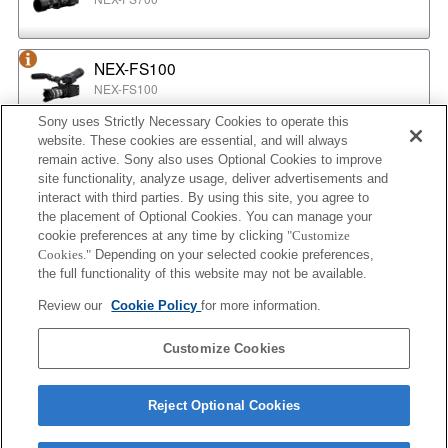
NEX-FS100
NEX-FS100
Sony uses Strictly Necessary Cookies to operate this
website. These cookies are essential, and will always
NEX-EA50
remain active. Sony also uses Optional Cookies to improve
NEX-EA50
site functionality, analyze usage, deliver advertisements and
interact with third parties. By using this site, you agree to
the placement of Optional Cookies. You can manage your
cookie preferences at any time by clicking
"Customize
MPC-2610
Cookies."
Depending on your selected cookie preferences,
BURANO
the full functionality of this website may not be available.
Review our
Cookie Policy
for more information.
ILX-LR1
Customize Cookies
ILX-LR1
Reject Optional Cookies