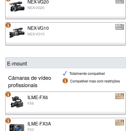
NEX-VG20
NEX-VG20
NEX-VG10
NEX-VG10
E-mount
Totalmente compatível
Câmaras de vídeo
Compatível mas com restrições
profissionais
ILME-FX6
FX6
ILME-FX3A
FX3