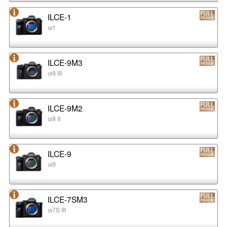
ILCE-1
α1
ILCE-9M3
α9 III
ILCE-9M2
α9 II
ILCE-9
α9
ILCE-7SM3
α7S III