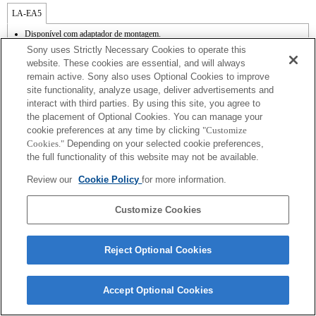
LA-EA5
Disponível com adaptador de montagem.
O som de funcionamento do diafragma é gravado com o microfone interno.
Sony uses Strictly Necessary Cookies to operate this
Outside the A (Aperture priority), S (Shutter priority), and M (Manual) modes, the
website. These cookies are essential, and will always
shutter speed and the aperture can not be adjusted during the movie recording.
remain active. Sony also uses Optional Cookies to improve
A função [Lens Comp] (Compensação da lente) não funciona.
site functionality, analyze usage, deliver advertisements and
Se colocar a lente de montagem tipo A utilizando o adaptador de montagem, a função
[MF Assist] [Assistência MF] não funciona automaticamente quando roda o anel de
interact with third parties. By using this site, you agree to
focagem. Pode ampliar a imagem, seleccionando a função [Focus Magnifier] [Lupa
the placement of Optional Cookies. You can manage your
de focagem] ou a função [MF Assist] [Assistência MF] para qualquer tecla nas
cookie preferences at any time by clicking
"Customize
"Custom Key Settings" [Definições de teclas personalizadas].
Cookies."
Depending on your selected cookie preferences,
A função de obturador de toque não funciona.
the full functionality of this website may not be available.
Apesar de conseguir efetuar a focagem automática, por vezes é difícil focar num
objeto utilizando esta função quando está a fotografar cenas escuras ou quando um
Review our
Cookie Policy
for more information.
objeto está situado nos cantos do ecrã ou está significativamente desfocado.
Customize Cookies
Reject Optional Cookies
Terms of Use
Contact Us
Copyright 2026 Sony Corporation
Accept Optional Cookies