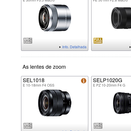
Info. Detalhada
As lentes de zoom
SEL1018
SELP1020G
E 10-18mm F4 OSS
E PZ 10-20mm F4 G