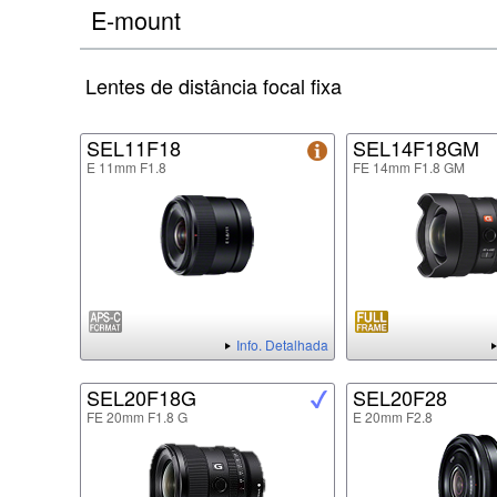
E-mount
Lentes de distância focal fixa
SEL11F18
SEL14F18GM
E 11mm F1.8
FE 14mm F1.8 GM
Info. Detalhada
SEL20F18G
SEL20F28
FE 20mm F1.8 G
E 20mm F2.8