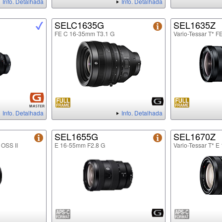
Info. Detalhada
Info. Detalhada
SELC1635G
SEL1635Z
FE C 16-35mm T3.1 G
Vario-Tessar T* 
Info. Detalhada
Info. Detalhada
SEL1655G
SEL1670Z
 OSS II
E 16-55mm F2.8 G
Vario-Tessar T* 