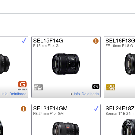
SEL15F14G
SEL16F18
E 15mm F1.4 G
FE 16mm F1.8 G
Info. Detalhada
Info. Detalhada
SEL24F14GM
SEL24F18Z
FE 24mm F1.4 GM
Sonnar T* E 24m