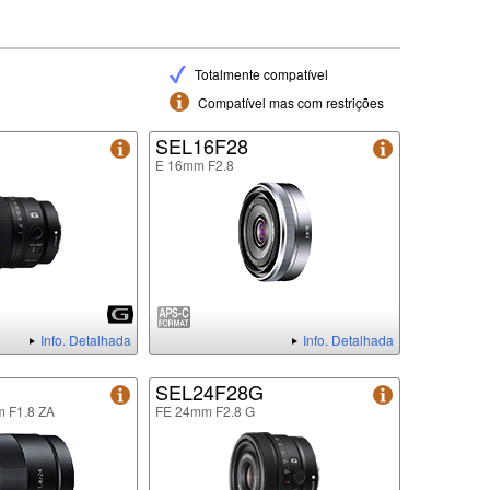
Totalmente compatível
Compatível mas com restrições
G
SEL16F28
E 16mm F2.8
Info. Detalhada
Info. Detalhada
SEL24F28G
m F1.8 ZA
FE 24mm F2.8 G