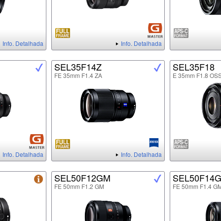
Info. Detalhada
Info. Detalhada
SEL35F14Z
SEL35F18
FE 35mm F1.4 ZA
E 35mm F1.8 OS
Info. Detalhada
Info. Detalhada
SEL50F12GM
SEL50F14
FE 50mm F1.2 GM
FE 50mm F1.4 G