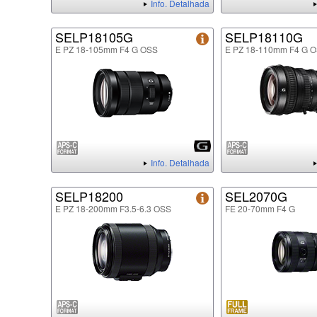
Info. Detalhada
SELP18105G
SELP18110G
E PZ 18-105mm F4 G OSS
E PZ 18-110mm F4 G 
Info. Detalhada
SELP18200
SEL2070G
E PZ 18-200mm F3.5-6.3 OSS
FE 20-70mm F4 G