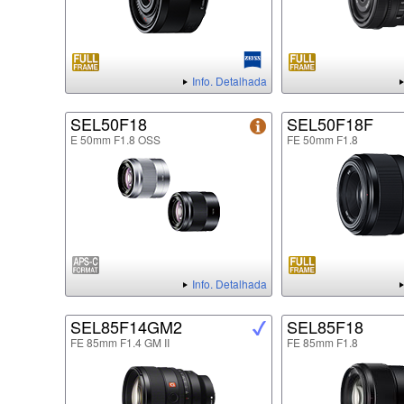
Info. Detalhada
SEL50F18
SEL50F18F
E 50mm F1.8 OSS
FE 50mm F1.8
Info. Detalhada
SEL85F14GM2
SEL85F18
FE 85mm F1.4 GM II
FE 85mm F1.8