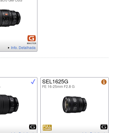
Info. Detalhada
SEL1625G
G
FE 16-25mm F2.8 G