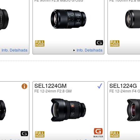
Info. Detalhada
Info. Detalhada
SEL1224GM
SEL1224G
FE 12-24mm F2.8 GM
FE 12-24mm F4 