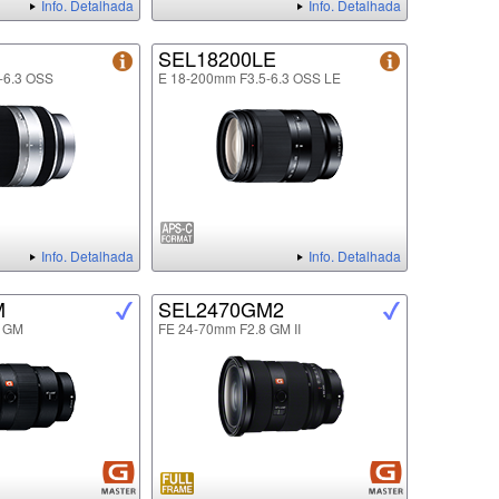
Info. Detalhada
Info. Detalhada
SEL18200LE
-6.3 OSS
E 18-200mm F3.5-6.3 OSS LE
Info. Detalhada
Info. Detalhada
M
SEL2470GM2
8 GM
FE 24-70mm F2.8 GM II