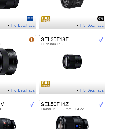
Info. Detalhada
Info. Detalhada
SEL35F18F
S
FE 35mm F1.8
Info. Detalhada
Info. Detalhada
GM
SEL50F14Z
M
Planar T* FE 50mm F1.4 ZA