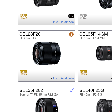
Info. Detalhada
SEL28F20
SEL35F14GM
FE 28mm F2
FE 35mm F1.4 GM
Info. Detalhada
SEL35F28Z
SEL40F25G
Sonnar T* FE 35mm F2.8 ZA
FE 40mm F2.5 G