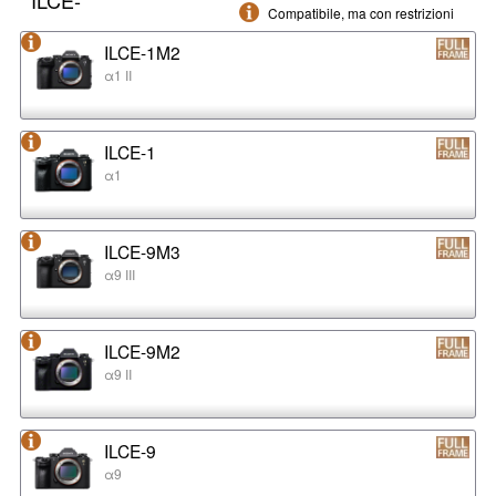
Compatibile, ma con restrizioni
ILCE-1M2
α1 II
ILCE-1
α1
ILCE-9M3
α9 III
ILCE-9M2
α9 II
ILCE-9
α9