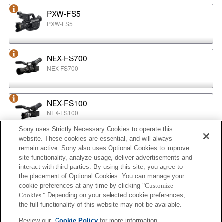
PXW-FS5
PXW-FS5
NEX-FS700
NEX-FS700
NEX-FS100
NEX-FS100
Sony uses Strictly Necessary Cookies to operate this
website. These cookies are essential, and will always
NEX-EA50
remain active. Sony also uses Optional Cookies to improve
NEX-EA50
site functionality, analyze usage, deliver advertisements and
interact with third parties. By using this site, you agree to
the placement of Optional Cookies. You can manage your
cookie preferences at any time by clicking
"Customize
MPC-2610
Cookies."
Depending on your selected cookie preferences,
BURANO
the full functionality of this website may not be available.
Review our
Cookie Policy
for more information.