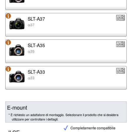
SLT-A37
α37
SLT-A35
α35
SLT-A33
α33
E-mount
* È richiesto un adattatore di montaggio. Selezionare il prodotto che si desidera
utilizzare per controllare i dettagli.
Completamente compatibile
ILCE-