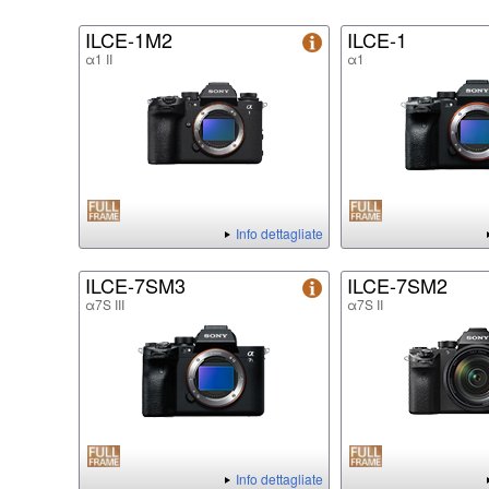
ILCE-1M2
ILCE-1
α1 II
α1
Info dettagliate
ILCE-7SM3
ILCE-7SM2
α7S III
α7S II
Info dettagliate