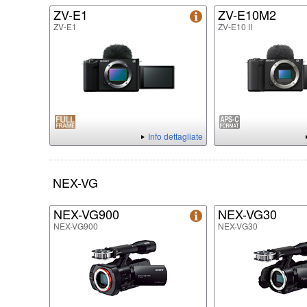
ZV-E1
ZV-E10M2
ZV-E1
ZV-E10 II
Info dettagliate
NEX-VG
NEX-VG900
NEX-VG30
NEX-VG900
NEX-VG30