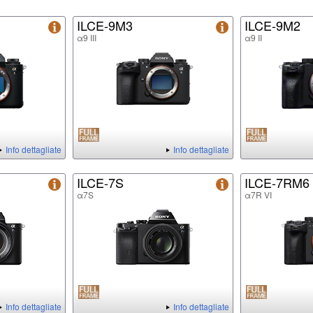
ILCE-9M3
ILCE-9M2
α9 III
α9 II
Info dettagliate
Info dettagliate
ILCE-7S
ILCE-7RM6
α7S
α7R VI
Info dettagliate
Info dettagliate