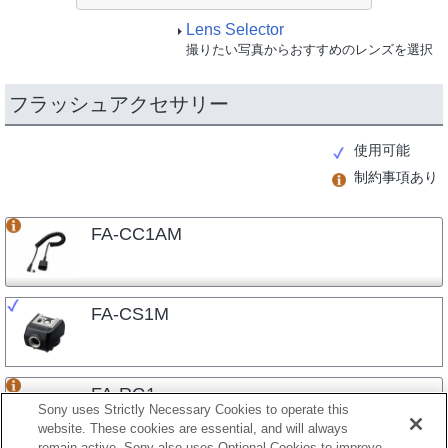
Lens Selector
撮りたい写真からおすすめのレンズを選択
フラッシュアクセサリー
使用可能
制約事項あり
FA-CC1AM
FA-CS1M
FA-RG1
Sony uses Strictly Necessary Cookies to operate this
website. These cookies are essential, and will always
remain active. Sony also uses Optional Cookies to improve