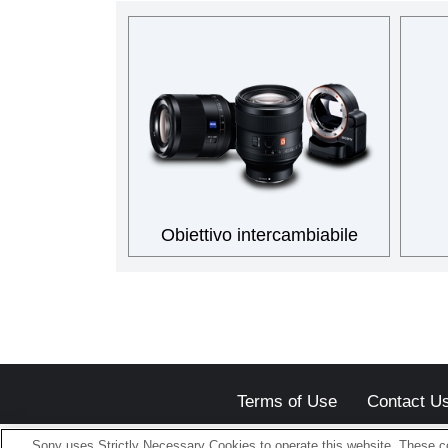
Obiettivo intercambiabile
Terms of Use
Contact U
Sony uses Strictly Necessary Cookies to operate this website. These co