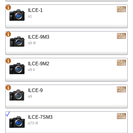
ILCE-1
α1
ILCE-9M3
α9 III
ILCE-9M2
α9 II
ILCE-9
α9
ILCE-7SM3
α7S III