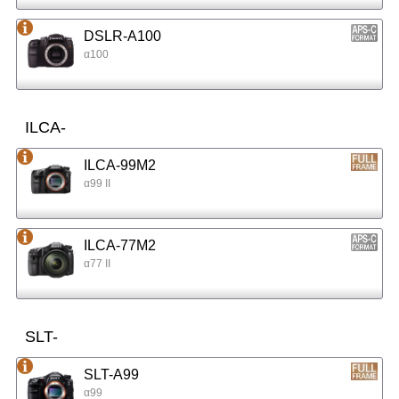
DSLR-A100
α100
ILCA-
ILCA-99M2
α99 II
ILCA-77M2
α77 II
SLT-
SLT-A99
α99