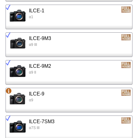
ILCE-1
α1
ILCE-9M3
α9 III
ILCE-9M2
α9 II
ILCE-9
α9
ILCE-7SM3
α7S III