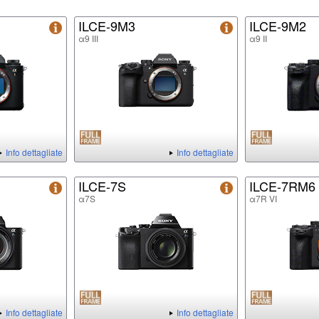
ILCE-9M3
ILCE-9M2
α9 III
α9 II
Info dettagliate
Info dettagliate
ILCE-7S
ILCE-7RM6
α7S
α7R VI
Info dettagliate
Info dettagliate