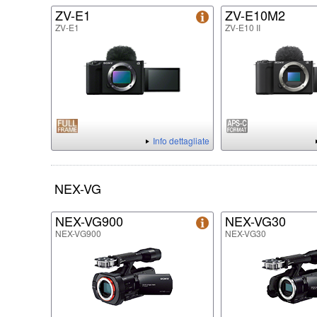
ZV-E1
ZV-E10M2
ZV-E1
ZV-E10 II
Info dettagliate
NEX-VG
NEX-VG900
NEX-VG30
NEX-VG900
NEX-VG30