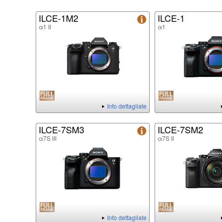
ILCE-1M2
ILCE-1
α1 II
α1
Info dettagliate
ILCE-7SM3
ILCE-7SM2
α7S III
α7S II
Info dettagliate