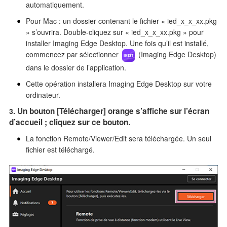
automatiquement.
* Mesure de la vitesse de transfert de plusieurs images au
Pour Mac : un dossier contenant le fichier « ied_x_x_xx.pkg
moyen de ILCE-7RM5, TetherTools TetherPro USB-C
» s’ouvrira. Double-cliquez sur « ied_x_x_xx.pkg » pour
vers USB-C et RAW compressé sans perte L (taille L : 9
installer Imaging Edge Desktop. Une fois qu’il est installé,
504 x 6 336 pixels)
commencez par sélectionner
(Imaging Edge Desktop)
Résolution de certains problèmes.
dans le dossier de l’application.
Cette mise à jour est nécessaire pour le maintien de la
Cette opération installera Imaging Edge Desktop sur votre
conformité du produit.
ordinateur.
Taille du fichier: 42.3 Mo (Windows), 82.1 Mo (Mac)
Un bouton [Télécharger] orange s’affiche sur l’écran
3/12/2025
d’accueil ; cliquez sur ce bouton.
La version Imaging Edge Desktop 1.2.02 est lancée.
Résolution de certains problèmes.
La fonction Remote/Viewer/Edit sera téléchargée. Un seul
Cette mise à jour est nécessaire pour le maintien de la
fichier est téléchargé.
conformité du produit.
Taille du fichier: 3.76 Mo (Windows), 3.97 Mo (Mac)
3/12/2025
La version Imaging Edge Desktop (Remote/Viewer/Edit) 4.0.00
est lancée.
Ajout de la prise en charge de ILCE-7M5.