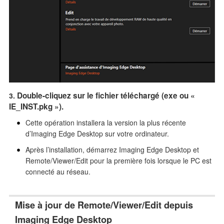
conformité du produit.
Taille du fichier: 18.8 Mo(Windows), 24.5 Mo(Mac)
18/4/2024
La version Imaging Edge Desktop 1.2.01 est lancée.
Résolution de certains problèmes.
Cette mise à jour est nécessaire pour le maintien de la
conformité du produit.
Taille du fichier: 82.5 Mo(Windows), 6.8 Mo(Mac)
Double-cliquez sur le fichier téléchargé (exe ou «
IE_INST.pkg »).
28/3/2024
La version Imaging Edge Desktop (Remote/Viewer/Edit) 3.7.01
Cette opération installera la version la plus récente
est lancée.
d’Imaging Edge Desktop sur votre ordinateur.
Résolution de certains problèmes.
Après l’installation, démarrez Imaging Edge Desktop et
Cette mise à jour est nécessaire pour le maintien de la
Remote/Viewer/Edit pour la première fois lorsque le PC est
conformité du produit.
connecté au réseau.
Taille du fichier: 18.8 Mo(Windows), 24.5 Mo(Mac)
14/12/2023
Mise à jour de Remote/Viewer/Edit depuis
La version Imaging Edge Desktop (Remote/Viewer/Edit) 3.7.00
est lancée.
Imaging Edge Desktop