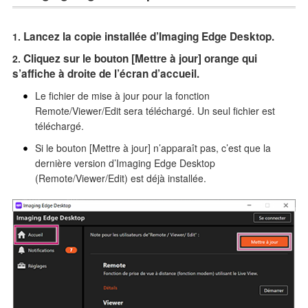
Ajout de l'assistance pour ILCE-9M3.
Ajout de l'assistance à la prise de vue composite RAW
Lancez la copie installée d’Imaging Edge Desktop.
(ILCE-9M3).
Ajout de l'assistance au changement de tailles de l'image
Cliquez sur le bouton [Mettre à jour] orange qui
AF notamment XL, XS et Custom (ILCE-9M3).
s’affiche à droite de l’écran d’accueil.
Ajout de l'assistance au changement de la taille de l'image
Le fichier de mise à jour pour la fonction
de capture pour un équilibre des blancs personnalisé
Remote/Viewer/Edit sera téléchargé. Un seul fichier est
(ILCE-9M3).
téléchargé.
Ajout de l'assistance au réglage de l'apparence créative.
Si le bouton [Mettre à jour] n’apparaît pas, c’est que la
Correction d'un bug.
dernière version d’Imaging Edge Desktop
Cette mise à jour est nécessaire pour le maintien de la
(Remote/Viewer/Edit) est déjà installée.
conformité du produit.
Taille du fichier: 18.8 Mo(Windows), 25.7 Mo(Mac)
22/2/2023
La version Imaging Edge Desktop 1.2 est lancée.
Cette mise à jour est nécessaire pour le maintien de la
conformité du produit.
Taille du fichier: 82.5 Mo(Windows), 6.6 Mo(Mac)