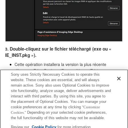
22/2/2023
La version Imaging Edge Desktop (Remote/Viewer/Edit) 3.6.00
est lancée.
La qualité de l'image du développement de fichiers RAW a
été améliorée.
Ajout d'une assistance pour macOS 13.
Résolution de certains problèmes.
Cette mise à jour est nécessaire pour le maintien de la
Double-cliquez sur le fichier téléchargé (exe ou «
conformité du produit.
IE_INST.pkg »).
Taille du fichier: 18.6 Mo(Windows), 27.9 Mo(Mac)
Cette opération installera la version la plus récente
29/11/2022
d’Imaging Edge Desktop (Remote/Viewer/Edit) sur votre
Sony uses Strictly Necessary Cookies to operate this
La version Imaging Edge Desktop (Remote/Viewer/Edit) 3.5.01
ordinateur.
website. These cookies are essential, and will always
est lancée.
Après l’installation, démarrez Imaging Edge Desktop et
remain active. Sony also uses Optional Cookies to improve
Résous un problème où des stries peuvent apparaître dans
site functionality, analyze usage, deliver advertisements and
Remote/Viewer/Edit pour la première fois lorsque le PC est
l'image de sortie si la correction de l'inclinaison est
interact with third parties. By using this site, you agree to
connecté au réseau.
effectuée pendant le développement du fichier RAW.
the placement of Optional Cookies. You can manage your
cookie preferences at any time by clicking
"Customize
Cette mise à jour est nécessaire pour le maintien de la
Cookies."
Depending on your selected cookie preferences,
conformité du produit.
the full functionality of this website may not be available.
Taille du fichier: 17.5 Mo(Windows), 24.9 Mo(Mac).
Review our
Cookie Policy
for more information.