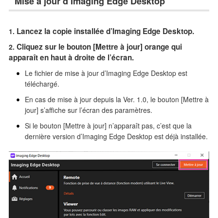
Mise à jour d’Imaging Edge Desktop
Taille du fichier: 26.9 Mo (Windows), 53.3 Mo (Mac)
20/11/2024
Lancez la copie installée d’Imaging Edge Desktop.
La version Imaging Edge Desktop (Remote/Viewer/Edit) 3.8.00
Cliquez sur le bouton [Mettre à jour] orange qui
est lancée.
apparaît en haut à droite de l’écran.
Ajout de la prise en charge pour ILCE-1M2.
Vous pouvez désormais sélectionner le GPU pour le
Le fichier de mise à jour d’Imaging Edge Desktop est
traitement composite des images RAW composite.
téléchargé.
Performance
En cas de mise à jour depuis la Ver. 1.0, le bouton [Mettre à
Ajout de la prise en charge pour macOS 14, 15.
jour] s’affiche sur l’écran des paramètres.
Correction des bugs.
Si le bouton [Mettre à jour] n’apparaît pas, c’est que la
Cette mise à jour est nécessaire pour le maintien de la
dernière version d’Imaging Edge Desktop est déjà installée.
conformité du produit.
Taille du fichier: 27.0 Mo (Windows), 53.3 Mo (Mac)
23/7/2024
La version Imaging Edge Desktop (Remote/Viewer/Edit) 3.7.02
est lancée.
Résolution de certains problèmes.
Cette mise à jour est nécessaire pour le maintien de la