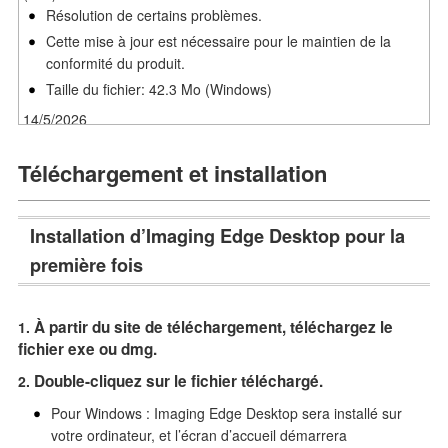
Résolution de certains problèmes.
Cette mise à jour est nécessaire pour le maintien de la
conformité du produit.
Taille du fichier: 42.3 Mo (Windows)
14/5/2026
La version Imaging Edge Desktop (Remote/Viewer/Edit) 4.1.00
est lancée.
Téléchargement et installation
Ajout de la prise en charge de l'ILCE-7RM6:
La synthèse Prise de vue multiple à décalage de pixels
(PSMS) est désormais prise en charge.
Installation d’Imaging Edge Desktop pour la
La composition de 32 images est désormais prise en
première fois
charge dans la prise de vue RAW composite [HDR].
Les niveaux 6 à 8 sont désormais pris en charge dans
DRO.
À partir du site de téléchargement, téléchargez le
fichier exe ou dmg.
Le traitement RAW étendu pour le modèle ILCE-9M3, ILCE-
7RM6 est désormais pris en charge.
Double-cliquez sur le fichier téléchargé.
Les vitesses de transfert de données via USB pendant la
Pour Windows : Imaging Edge Desktop sera installé sur
prise de vue à distance (prise de vue en mode tethering)
votre ordinateur, et l’écran d’accueil démarrera
ont été augmentées d’environ 10x* (Mac).