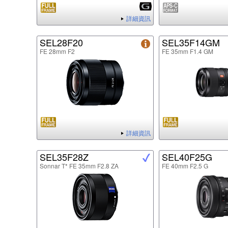
詳細資訊
SEL28F20
SEL35F14GM
FE 28mm F2
FE 35mm F1.4 GM
詳細資訊
SEL35F28Z
SEL40F25G
Sonnar T* FE 35mm F2.8 ZA
FE 40mm F2.5 G