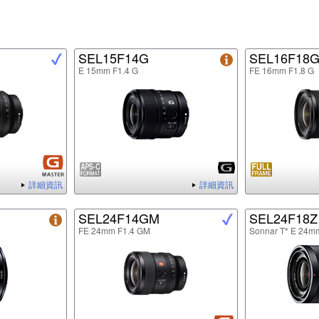
SEL15F14G
SEL16F18
E 15mm F1.4 G
FE 16mm F1.8 G
詳細資訊
詳細資訊
SEL24F14GM
SEL24F18Z
FE 24mm F1.4 GM
Sonnar T* E 24m