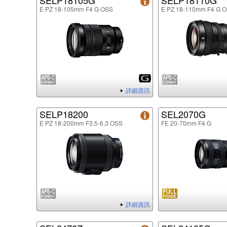
SELP18105G
SELP18110G
E PZ 18-105mm F4 G OSS
E PZ 18-110mm F4 G 
詳細資訊
SELP18200
SEL2070G
E PZ 18-200mm F3.5-6.3 OSS
FE 20-70mm F4 G
詳細資訊