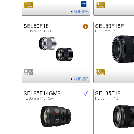
詳細資訊
SEL50F18
SEL50F18F
E 50mm F1.8 OSS
FE 50mm F1.8
詳細資訊
SEL85F14GM2
SEL85F18
FE 85mm F1.4 GM II
FE 85mm F1.8