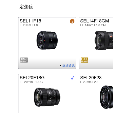
定焦鏡
SEL11F18
SEL14F18GM
E 11mm F1.8
FE 14mm F1.8 GM
詳細資訊
SEL20F18G
SEL20F28
FE 20mm F1.8 G
E 20mm F2.8