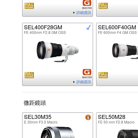
詳細資訊
SEL400F28GM
SEL600F40GM
FE 400mm F2.8 GM OSS
FE 600mm F4 GM OSS
詳細資訊
微距鏡頭
SEL30M35
SEL50M28
E 30mm F3.5 Macro
FE 50 mm F2.8 Macro