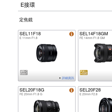
E接環
定焦鏡
SEL11F18
SEL14F18GM
E 11mm F1.8
FE 14mm F1.8 GM
詳細資訊
SEL20F18G
SEL20F28
FE 20mm F1.8 G
E 20mm F2.8