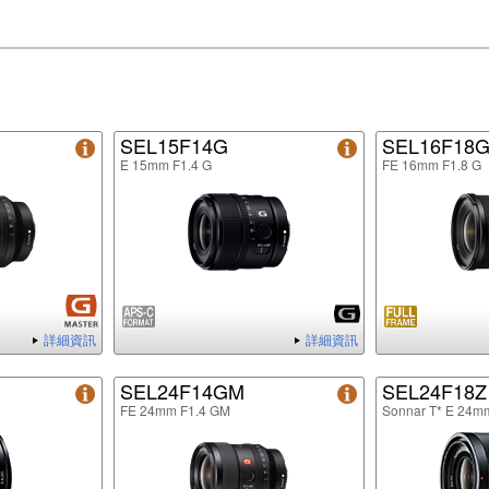
SEL15F14G
SEL16F18
E 15mm F1.4 G
FE 16mm F1.8 G
詳細資訊
詳細資訊
SEL24F14GM
SEL24F18Z
FE 24mm F1.4 GM
Sonnar T* E 24m