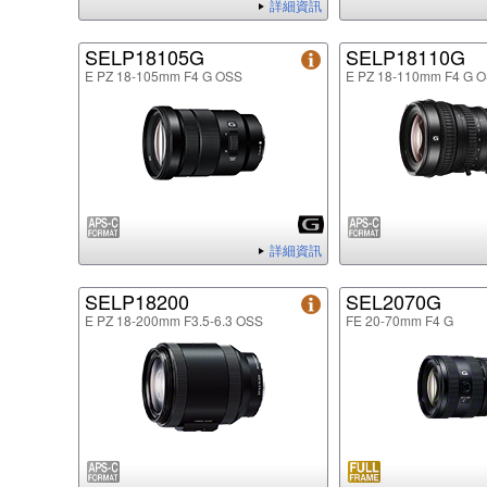
詳細資訊
SELP18105G
SELP18110G
E PZ 18-105mm F4 G OSS
E PZ 18-110mm F4 G 
詳細資訊
SELP18200
SEL2070G
E PZ 18-200mm F3.5-6.3 OSS
FE 20-70mm F4 G