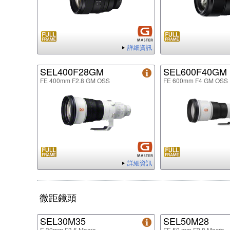
詳細資訊
SEL400F28GM
SEL600F40GM
FE 400mm F2.8 GM OSS
FE 600mm F4 GM OSS
詳細資訊
微距鏡頭
SEL30M35
SEL50M28
E 30mm F3.5 Macro
FE 50 mm F2.8 Macro