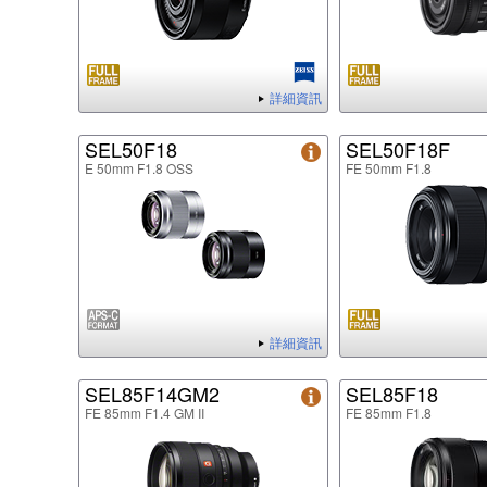
詳細資訊
SEL50F18
SEL50F18F
E 50mm F1.8 OSS
FE 50mm F1.8
詳細資訊
SEL85F14GM2
SEL85F18
FE 85mm F1.4 GM II
FE 85mm F1.8