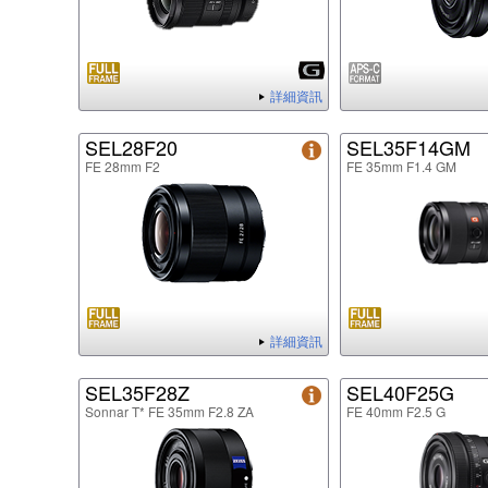
詳細資訊
SEL28F20
SEL35F14GM
FE 28mm F2
FE 35mm F1.4 GM
詳細資訊
SEL35F28Z
SEL40F25G
Sonnar T* FE 35mm F2.8 ZA
FE 40mm F2.5 G