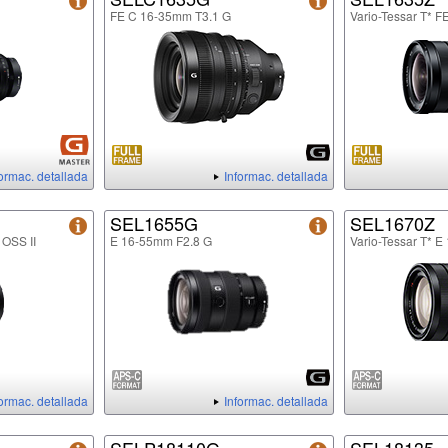
FE C 16-35mm T3.1 G
Vario-Tessar T* 
formac. detallada
Informac. detallada
SEL1655G
SEL1670Z
 OSS II
E 16-55mm F2.8 G
Vario-Tessar T* 
formac. detallada
Informac. detallada