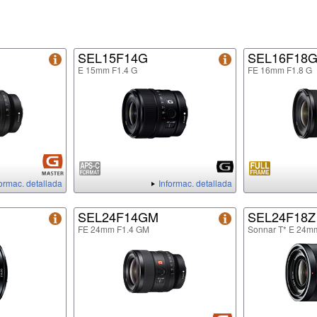
SEL15F14G
SEL16F18
E 15mm F1.4 G
FE 16mm F1.8 G
formac. detallada
Informac. detallada
SEL24F14GM
SEL24F18Z
FE 24mm F1.4 GM
Sonnar T* E 24m