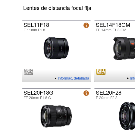
Lentes de distancia focal fija
SEL11F18
SEL14F18GM
E 11mm F1.8
FE 14mm F1.8 GM
Informac. detallada
In
SEL20F18G
SEL20F28
FE 20mm F1.8 G
E 20mm F2.8