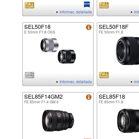
Informac. detallada
In
SEL50F18
SEL50F18F
E 50mm F1.8 OSS
FE 50mm F1.8
Informac. detallada
In
SEL85F14GM2
SEL85F18
FE 85mm F1.4 GM II
FE 85mm F1.8