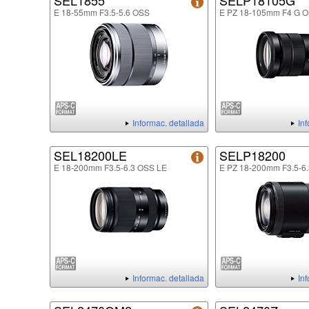
SEL1855
SELP18105G
E 18-55mm F3.5-5.6 OSS
E PZ 18-105mm F4 G 
Informac. detallada
In
SEL18200LE
SELP18200
E 18-200mm F3.5-6.3 OSS LE
E PZ 18-200mm F3.5-6
Informac. detallada
In