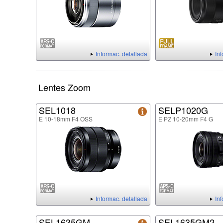
Informac. detallada
In
Lentes Zoom
SEL1018
SELP1020G
E 10-18mm F4 OSS
E PZ 10-20mm F4 G
Informac. detallada
In
SEL1635GM
SEL1635GM2