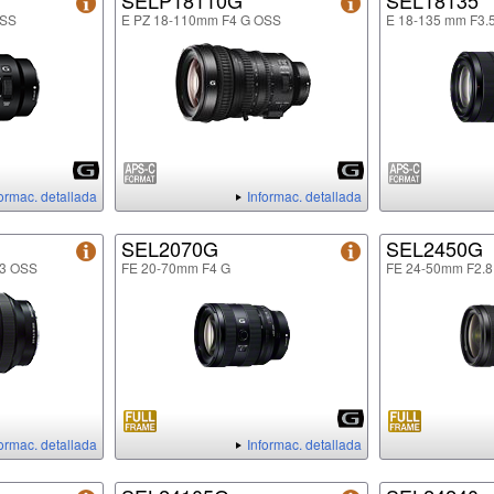
SELP18110G
SEL18135
OSS
E PZ 18-110mm F4 G OSS
E 18-135 mm F3.
formac. detallada
Informac. detallada
SEL2070G
SEL2450G
.3 OSS
FE 20-70mm F4 G
FE 24-50mm F2.8
formac. detallada
Informac. detallada