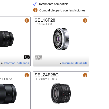
Totalmente compatible
Compatible, pero con restricciones
G
SEL16F28
E 16mm F2.8
Informac. detallada
Informac. detallada
SEL24F28G
m F1.8 ZA
FE 24mm F2.8 G