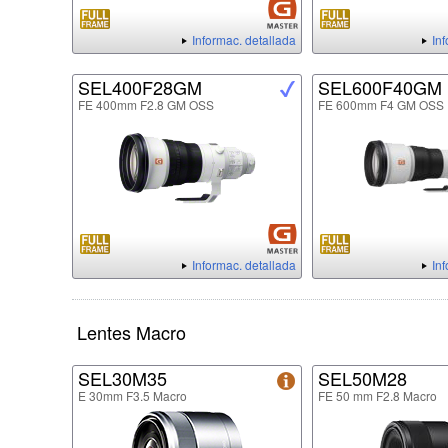
Informac. detallada
In
SEL400F28GM
SEL600F40GM
FE 400mm F2.8 GM OSS
FE 600mm F4 GM OSS
Informac. detallada
In
Lentes Macro
SEL30M35
SEL50M28
E 30mm F3.5 Macro
FE 50 mm F2.8 Macro