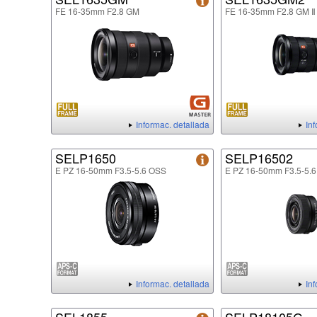
FE 16-35mm F2.8 GM
FE 16-35mm F2.8 GM Ⅱ
Informac. detallada
In
SELP1650
SELP16502
E PZ 16-50mm F3.5-5.6 OSS
E PZ 16-50mm F3.5-5.6
Informac. detallada
In